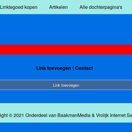
Linktegoed kopen
Artikelen
Alle dochterpagina's
Link toevoegen
Contact
Link toevoegen
ight © 2021 Onderdeel van
BaakmanMedia
&
Vrolijk Internet S